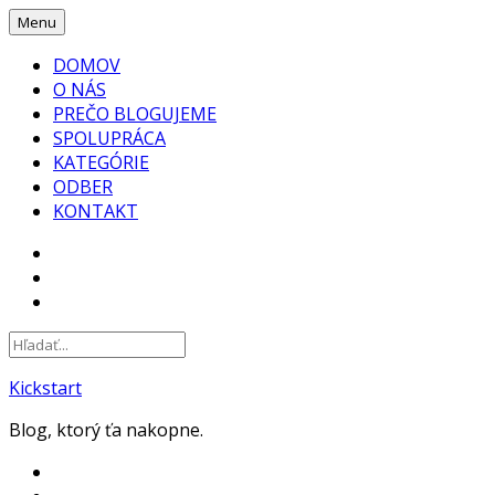
Skip
Menu
to
DOMOV
content
O NÁS
PREČO BLOGUJEME
SPOLUPRÁCA
KATEGÓRIE
ODBER
KONTAKT
FACEBOOK
INSTAGRAM
YOUTUBE
Kickstart
Blog, ktorý ťa nakopne.
FACEBOOK