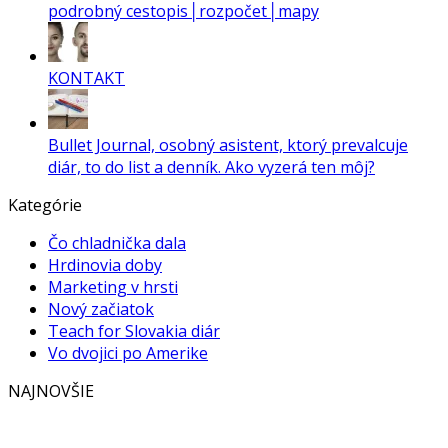
podrobný cestopis│rozpočet│mapy
KONTAKT
Bullet Journal, osobný asistent, ktorý prevalcuje
diár, to do list a denník. Ako vyzerá ten môj?
Kategórie
Čo chladnička dala
Hrdinovia doby
Marketing v hrsti
Nový začiatok
Teach for Slovakia diár
Vo dvojici po Amerike
NAJNOVŠIE