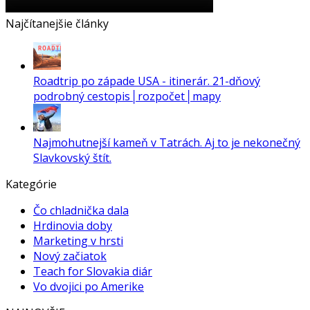
Najčítanejšie články
Roadtrip po západe USA - itinerár. 21-dňový
podrobný cestopis│rozpočet│mapy
Najmohutnejší kameň v Tatrách. Aj to je nekonečný
Slavkovský štít.
Kategórie
Čo chladnička dala
Hrdinovia doby
Marketing v hrsti
Nový začiatok
Teach for Slovakia diár
Vo dvojici po Amerike