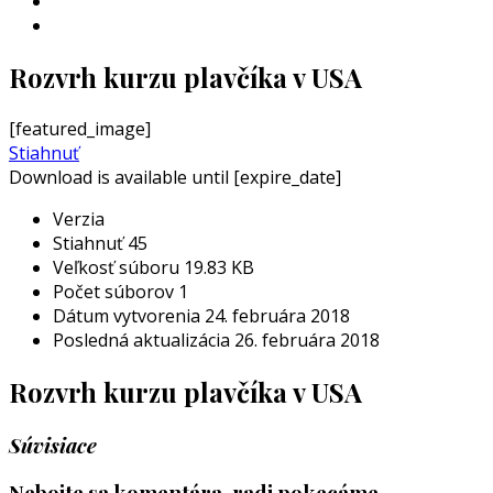
INSTAGRAM
YOUTUBE
Rozvrh kurzu plavčíka v USA
[featured_image]
Stiahnuť
Download is available until [expire_date]
Verzia
Stiahnuť
45
Veľkosť súboru
19.83 KB
Počet súborov
1
Dátum vytvorenia
24. februára 2018
Posledná aktualizácia
26. februára 2018
Rozvrh kurzu plavčíka v USA
Súvisiace
Nebojte sa komentára, radi pokecáme.