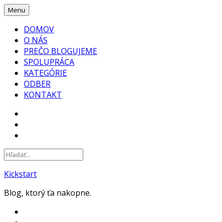
Skip
Menu
to
DOMOV
content
O NÁS
PREČO BLOGUJEME
SPOLUPRÁCA
KATEGÓRIE
ODBER
KONTAKT
FACEBOOK
INSTAGRAM
YOUTUBE
Kickstart
Blog, ktorý ťa nakopne.
FACEBOOK