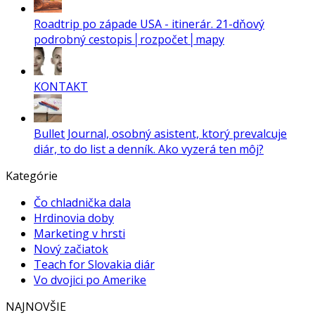
Roadtrip po západe USA - itinerár. 21-dňový
podrobný cestopis│rozpočet│mapy
KONTAKT
Bullet Journal, osobný asistent, ktorý prevalcuje
diár, to do list a denník. Ako vyzerá ten môj?
Kategórie
Čo chladnička dala
Hrdinovia doby
Marketing v hrsti
Nový začiatok
Teach for Slovakia diár
Vo dvojici po Amerike
NAJNOVŠIE