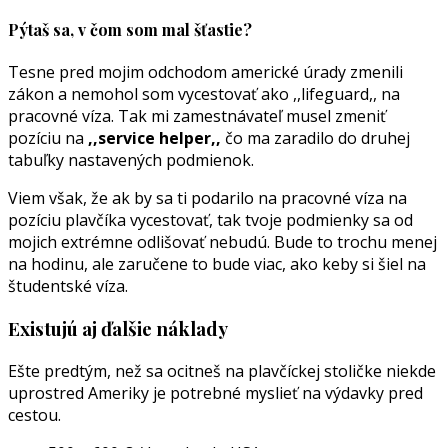
Pýtaš sa, v čom som mal šťastie?
Tesne pred mojim odchodom americké úrady zmenili
zákon a nemohol som vycestovať ako ,,lifeguard,, na
pracovné víza. Tak mi zamestnávateľ musel zmeniť
pozíciu na
,,service helper,,
čo ma zaradilo do druhej
tabuľky nastavených podmienok.
Viem však, že ak by sa ti podarilo na pracovné víza na
pozíciu plavčíka vycestovať, tak tvoje podmienky sa od
mojich extrémne odlišovať nebudú. Bude to trochu menej
na hodinu, ale zaručene to bude viac, ako keby si šiel na
študentské víza.
Existujú aj ďalšie náklady
Ešte predtým, než sa ocitneš na plavčíckej stoličke niekde
uprostred Ameriky je potrebné myslieť na výdavky pred
cestou.