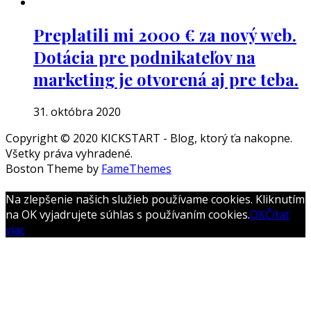
Preplatili mi 2000 € za nový web.
Dotácia pre podnikateľov na
marketing je otvorená aj pre teba.
31. októbra 2020
Copyright © 2020 KICKSTART - Blog, ktorý ťa nakopne.
Všetky práva vyhradené.
Boston Theme by
FameThemes
Na zlepšenie našich služieb používame cookies. Kliknutím
na OK vyjadrujete súhlas s používaním cookies.
OK
Čítať
viac