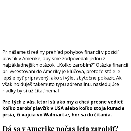
Prinášame ti reálny prehľad pohybov financií v pozícií
plavčík v Amerike, aby sme zodpovedali jednu z
najzákladnejších otázok: ,,Koľko zarobím?“ Otázka financií
pri vycestovaní do Ameriky je kľúčová, pretože stále je
lepšie byť pripravený, ako si výlet zbytočne pokaziť. Ak
však holduješ takémuto typu adrenalínu, nasledujúce
riadky by si už čítať nemal.
Pre tých z vás, ktorí sú ako my a chcú presne vedieť
koľko zarobí plavčík v USA alebo koľko stoja kuracie
prsia, či vajcia vo Walmart-e, hor sa do čítania.
Dá sa v Amerike počas leta zarobiť?