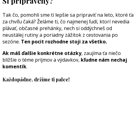
Si pripravený?
Tak čo, pomohli sme ti lepšie sa pripraviť na leto, ktoré ťa
za chvíľu čaká? Želáme ti, čo najmenej ľudí, ktorí nevedia
plávať, občasné prehánky, nech si oddýchneš od
neustálej rutiny a poriadny zážitok z cestovania po
sezóne.
Ten pocit rozhodne stoji za všetko.
Ak máš ďalšie konkrétne otázky
, zaujíma ťa niečo
bližšie o téme príjmov a výdavkov,
kľudne nám nechaj
komentík
.
Každopádne, držíme ti palce!