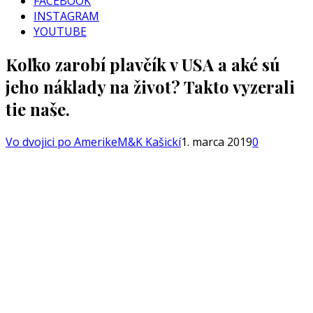
FACEBOOK
INSTAGRAM
YOUTUBE
Koľko zarobí plavčík v USA a aké sú
jeho náklady na život? Takto vyzerali
tie naše.
Vo dvojici po Amerike
M&K Kašickí
1. marca 2019
0