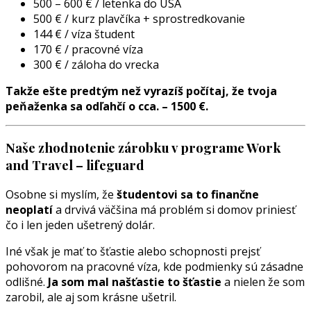
500 – 600 € / letenka do USA
500 € / kurz plavčíka + sprostredkovanie
144 € / víza študent
170 € / pracovné víza
300 € / záloha do vrecka
Takže ešte predtým než vyrazíš počítaj, že tvoja
peňaženka sa odľahčí o cca. – 1500 €.
Naše zhodnotenie zárobku v programe Work
and Travel – lifeguard
Osobne si myslím, že
študentovi sa to finančne
neoplatí
a drvivá väčšina má problém si domov priniesť
čo i len jeden ušetrený dolár.
Iné však je mať to šťastie alebo schopnosti prejsť
pohovorom na pracovné víza, kde podmienky sú zásadne
odlišné.
Ja som mal našťastie to šťastie
a nielen že som
zarobil, ale aj som krásne ušetril.