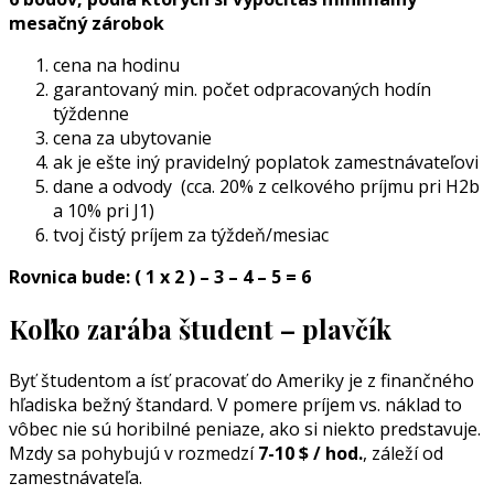
mesačný zárobok
cena na hodinu
garantovaný min. počet odpracovaných hodín
týždenne
cena za ubytovanie
ak je ešte iný pravidelný poplatok zamestnávateľovi
dane a odvody (cca. 20% z celkového príjmu pri H2b
a 10% pri J1)
tvoj čistý príjem za týždeň/mesiac
Rovnica bude: ( 1 x 2 ) – 3 – 4 – 5 = 6
Koľko zarába študent – plavčík
Byť študentom a ísť pracovať do Ameriky je z finančného
hľadiska bežný štandard. V pomere príjem vs. náklad to
vôbec nie sú horibilné peniaze, ako si niekto predstavuje.
Mzdy sa pohybujú v rozmedzí
7-10 $ / hod.
, záleží od
zamestnávateľa.