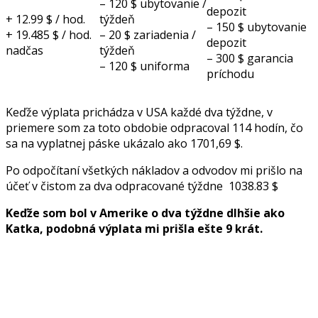
– 120 $ ubytovanie /
depozit
+ 12.99 $ / hod.
týždeň
– 150 $ ubytovanie
+ 19.485 $ / hod.
– 20 $ zariadenia /
depozit
nadčas
týždeň
– 300 $ garancia
– 120 $ uniforma
príchodu
Keďže výplata prichádza v USA každé dva týždne, v
priemere som za toto obdobie odpracoval 114 hodín, čo
sa na vyplatnej páske ukázalo ako 1701,69 $.
Po odpočítaní všetkých nákladov a odvodov mi prišlo na
účeť v čistom za dva odpracované týždne 1038.83 $
Keďže som bol v Amerike o dva týždne dlhšie ako
Katka, podobná výplata mi prišla ešte 9 krát.