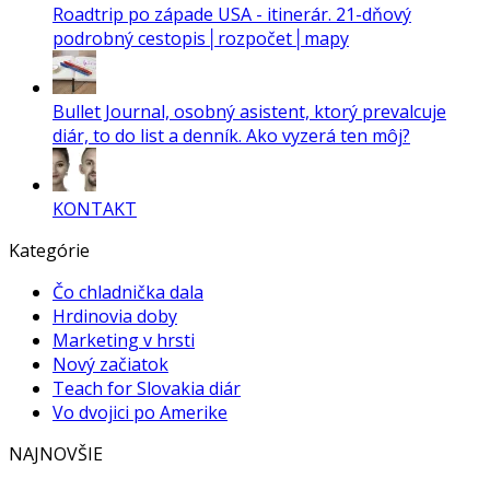
Roadtrip po západe USA - itinerár. 21-dňový
podrobný cestopis│rozpočet│mapy
Bullet Journal, osobný asistent, ktorý prevalcuje
diár, to do list a denník. Ako vyzerá ten môj?
KONTAKT
Kategórie
Čo chladnička dala
Hrdinovia doby
Marketing v hrsti
Nový začiatok
Teach for Slovakia diár
Vo dvojici po Amerike
NAJNOVŠIE