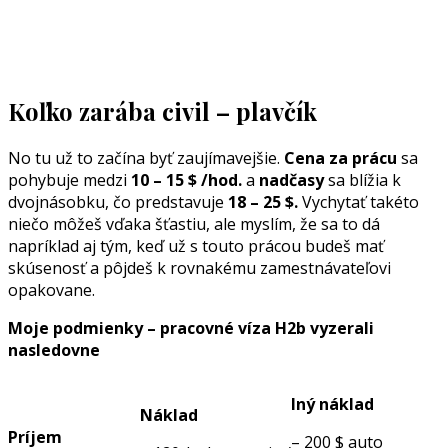
Koľko zarába civil – plavčík
No tu už to začína byť zaujímavejšie.
Cena za prácu
sa
pohybuje medzi
10 – 15 $ /hod.
a
nadčasy
sa blížia k
dvojnásobku, čo predstavuje
18 – 25 $.
Vychytať takéto
niečo môžeš vďaka šťastiu, ale myslím, že sa to dá
napríklad aj tým, keď už s touto prácou budeš mať
skúsenosť a pôjdeš k rovnakému zamestnávateľovi
opakovane.
Moje podmienky – pracovné víza H2b vyzerali
nasledovne
Iný náklad
Náklad
Príjem
– 200 $ auto