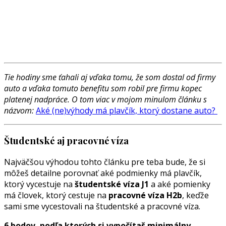
Tie hodiny sme ťahali aj vďaka tomu, že som dostal od firmy
auto a vďaka tomuto benefitu som robil pre firmu kopec
platenej nadpráce. O tom viac v mojom minulom článku s
názvom:
Aké (ne)výhody má plavčík, ktorý dostane auto?
Študentské aj pracovné víza
Najväčšou výhodou tohto článku pre teba bude, že si
môžeš detailne porovnať aké podmienky má plavčík,
ktorý vycestuje na
študentské víza J1
a aké pomienky
má človek, ktorý cestuje na
pracovné víza H2b
, keďže
sami sme vycestovali na študentské a pracovné víza.
6 bodov, podľa ktorých si vypočítaš minimálny