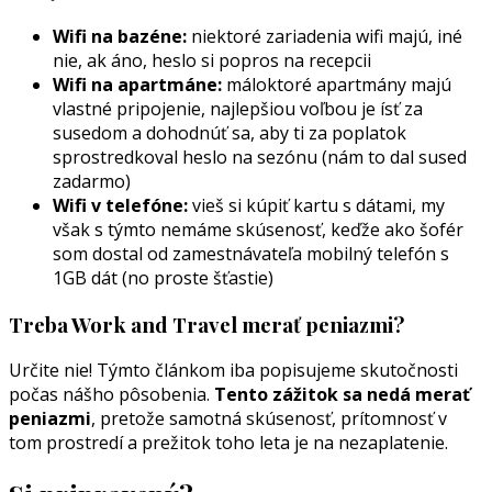
Wifi na bazéne:
niektoré zariadenia wifi majú, iné
nie, ak áno, heslo si popros na recepcii
Wifi na apartmáne:
máloktoré apartmány majú
vlastné pripojenie, najlepšiou voľbou je ísť za
susedom a dohodnúť sa, aby ti za poplatok
sprostredkoval heslo na sezónu (nám to dal sused
zadarmo)
Wifi v telefóne:
vieš si kúpiť kartu s dátami, my
však s týmto nemáme skúsenosť, keďže ako šofér
som dostal od zamestnávateľa mobilný telefón s
1GB dát (no proste šťastie)
Treba Work and Travel merať peniazmi?
Určite nie! Týmto článkom iba popisujeme skutočnosti
počas nášho pôsobenia.
Tento zážitok sa nedá merať
peniazmi
, pretože samotná skúsenosť, prítomnosť v
tom prostredí a prežitok toho leta je na nezaplatenie.