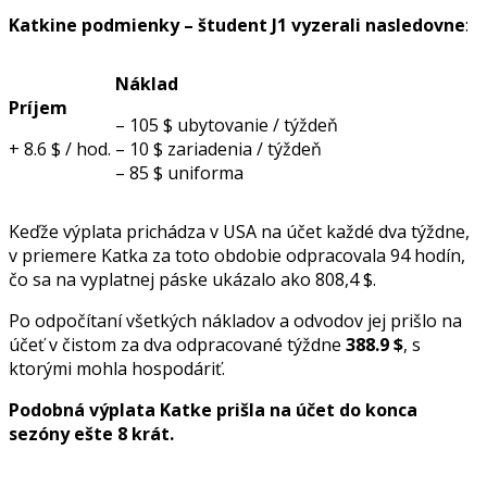
Katkine podmienky – študent J1 vyzerali nasledovne
:
Náklad
Príjem
– 105 $ ubytovanie / týždeň
+ 8.6 $ / hod.
– 10 $ zariadenia / týždeň
– 85 $ uniforma
Keďže výplata prichádza v USA na účet každé dva týždne,
v priemere Katka za toto obdobie odpracovala 94 hodín,
čo sa na vyplatnej páske ukázalo ako 808,4 $.
Po odpočítaní všetkých nákladov a odvodov jej prišlo na
účeť v čistom za dva odpracované týždne
388.9 $
, s
ktorými mohla hospodáriť.
Podobná výplata Katke prišla na účet do konca
sezóny ešte 8 krát.