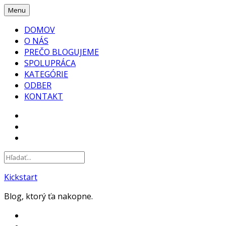
Skip
Menu
to
DOMOV
content
O NÁS
PREČO BLOGUJEME
SPOLUPRÁCA
KATEGÓRIE
ODBER
KONTAKT
FACEBOOK
INSTAGRAM
YOUTUBE
Kickstart
Blog, ktorý ťa nakopne.
FACEBOOK