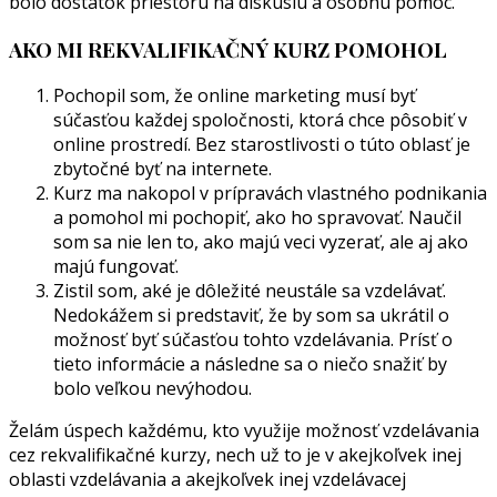
bolo dostatok priestoru na diskusiu a osobnú pomoc.
AKO MI REKVALIFIKAČNÝ KURZ POMOHOL
Pochopil som, že online marketing musí byť
súčasťou každej spoločnosti, ktorá chce pôsobiť v
online prostredí. Bez starostlivosti o túto oblasť je
zbytočné byť na internete.
Kurz ma nakopol v prípravách vlastného podnikania
a pomohol mi pochopiť, ako ho spravovať. Naučil
som sa nie len to, ako majú veci vyzerať, ale aj ako
majú fungovať.
Zistil som, aké je dôležité neustále sa vzdelávať.
Nedokážem si predstaviť, že by som sa ukrátil o
možnosť byť súčasťou tohto vzdelávania. Prísť o
tieto informácie a následne sa o niečo snažiť by
bolo veľkou nevýhodou.
Želám úspech každému, kto využije možnosť vzdelávania
cez rekvalifikačné kurzy, nech už to je v akejkoľvek inej
oblasti vzdelávania a akejkoľvek inej vzdelávacej