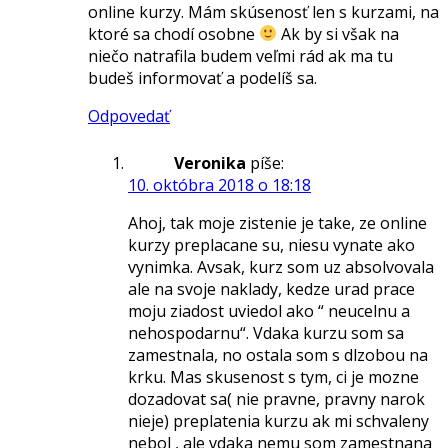
online kurzy. Mám skúsenosť len s kurzami, na
ktoré sa chodí osobne
Ak by si však na
niečo natrafila budem veľmi rád ak ma tu
budeš informovať a podelíš sa.
Odpovedať
Veronika
píše:
10. októbra 2018 o 18:18
Ahoj, tak moje zistenie je take, ze online
kurzy preplacane su, niesu vynate ako
vynimka. Avsak, kurz som uz absolvovala
ale na svoje naklady, kedze urad prace
moju ziadost uviedol ako “ neucelnu a
nehospodarnu“. Vdaka kurzu som sa
zamestnala, no ostala som s dlzobou na
krku. Mas skusenost s tym, ci je mozne
dozadovat sa( nie pravne, pravny narok
nieje) preplatenia kurzu ak mi schvaleny
nebol , ale vdaka nemu som zamestnana