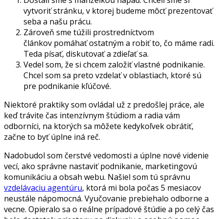
Dostali sme s manželkou nápad. Chceli sme si
vytvoriť stránku, v ktorej budeme môcť prezentovať
seba a našu prácu.
Zároveň sme túžili prostredníctvom
článkov pomáhať ostatným a robiť to, čo máme radi.
Teda písať, diskutovať a zdieľať sa.
Vedel som, že si chcem založiť vlastné podnikanie.
Chcel som sa preto vzdelať v oblastiach, ktoré sú
pre podnikanie kľúčové.
Niektoré praktiky som ovládal už z predošlej práce, ale
keď trávite čas intenzívnym štúdiom a radia vám
odborníci, na ktorých sa môžete kedykoľvek obrátiť,
začne to byť úplne iná reč.
Nadobudol som čerstvé vedomosti a úplne nové videnie
vecí, ako správne nastaviť podnikanie, marketingovú
komunikáciu a obsah webu. Našiel som tú správnu
vzdelávaciu agentúru
, ktorá mi bola počas 5 mesiacov
neustále nápomocná. Vyučovanie prebiehalo odborne a
vecne. Opieralo sa o reálne prípadové štúdie a po celý čas