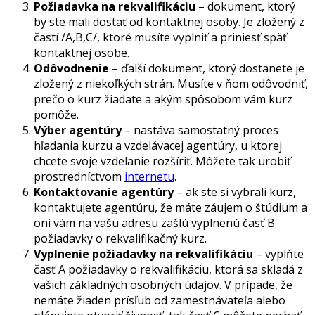
Požiadavka na rekvalifikáciu
– dokument, ktorý
by ste mali dostať od kontaktnej osoby. Je zložený z
častí /A,B,C/, ktoré musíte vyplniť a priniesť späť
kontaktnej osobe.
Odôvodnenie
– ďalší dokument, ktorý dostanete je
zložený z niekoľkých strán. Musíte v ňom odôvodniť,
prečo o kurz žiadate a akým spôsobom vám kurz
pomôže.
Výber agentúry
– nastáva samostatný proces
hľadania kurzu a vzdelávacej agentúry, u ktorej
chcete svoje vzdelanie rozšíriť. Môžete tak urobiť
prostredníctvom
internetu
.
Kontaktovanie agentúry
– ak ste si vybrali kurz,
kontaktujete agentúru, že máte záujem o štúdium a
oni vám na vašu adresu zašlú vyplnenú časť B
požiadavky o rekvalifikačný kurz.
Vyplnenie požiadavky na rekvalifikáciu
– vyplňte
časť A požiadavky o rekvalifikáciu, ktorá sa skladá z
vašich základných osobných údajov. V prípade, že
nemáte žiaden prísľub od zamestnávateľa alebo