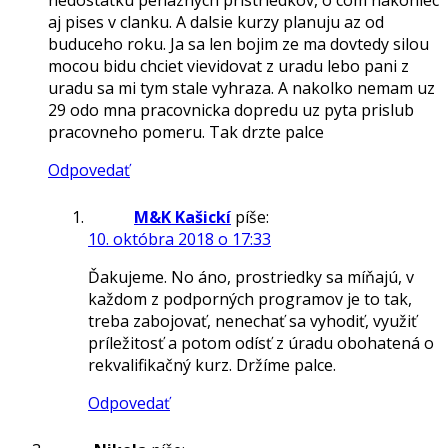
aj pises v clanku. A dalsie kurzy planuju az od
buduceho roku. Ja sa len bojim ze ma dovtedy silou
mocou bidu chciet vievidovat z uradu lebo pani z
uradu sa mi tym stale vyhraza. A nakolko nemam uz
29 odo mna pracovnicka dopredu uz pyta prislub
pracovneho pomeru. Tak drzte palce
Odpovedať
M&K Kašickí
píše:
10. októbra 2018 o 17:33
Ďakujeme. No áno, prostriedky sa míňajú, v
každom z podporných programov je to tak,
treba zabojovať, nenechať sa vyhodiť, využiť
príležitosť a potom odísť z úradu obohatená o
rekvalifikačný kurz. Držíme palce.
Odpovedať