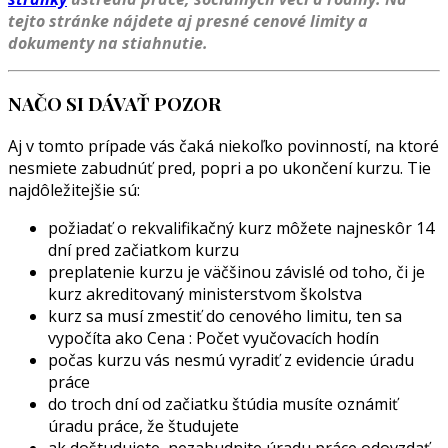
tejto stránke
nájdete aj presné cenové limity a
dokumenty na stiahnutie.
NAČO SI DÁVAŤ POZOR
Aj v tomto prípade vás čaká niekoľko povinností, na ktoré
nesmiete zabudnúť pred, popri a po ukončení kurzu. Tie
najdôležitejšie sú:
požiadať o rekvalifikačný kurz môžete najneskôr 14
dní pred začiatkom kurzu
preplatenie kurzu je väčšinou závislé od toho, či je
kurz akreditovaný ministerstvom školstva
kurz sa musí zmestiť do cenového limitu, ten sa
vypočíta ako Cena : Počet vyučovacích hodín
počas kurzu vás nesmú vyradiť z evidencie úradu
práce
do troch dní od začiatku štúdia musíte oznámiť
úradu práce, že študujete
ak doštudujete, nezabudnite úradu práce odovzdať