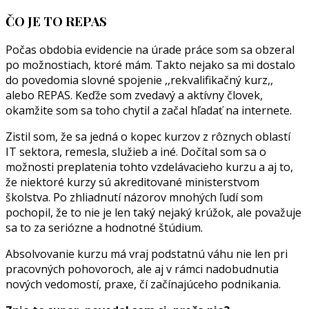
ČO JE TO REPAS
Počas obdobia evidencie na úrade práce som sa obzeral
po možnostiach, ktoré mám. Takto nejako sa mi dostalo
do povedomia slovné spojenie ,,rekvalifikačný kurz,,
alebo REPAS. Keďže som zvedavý a aktívny človek,
okamžite som sa toho chytil a začal hľadať na internete.
Zistil som, že sa jedná o kopec kurzov z rôznych oblastí
IT sektora, remesla, služieb a iné. Dočítal som sa o
možnosti preplatenia tohto vzdelávacieho kurzu a aj to,
že niektoré kurzy sú akreditované ministerstvom
školstva. Po zhliadnutí názorov mnohých ľudí som
pochopil, že to nie je len taký nejaký krúžok, ale považuje
sa to za seriózne a hodnotné štúdium.
Absolvovanie kurzu má vraj podstatnú váhu nie len pri
pracovných pohovoroch, ale aj v rámci nadobudnutia
nových vedomostí, praxe, čí začínajúceho podnikania.