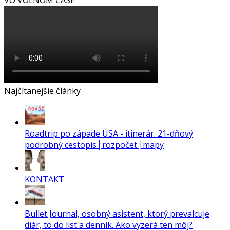
Najčítanejšie články
Roadtrip po západe USA - itinerár. 21-dňový
podrobný cestopis│rozpočet│mapy
KONTAKT
Bullet Journal, osobný asistent, ktorý prevalcuje
diár, to do list a denník. Ako vyzerá ten môj?