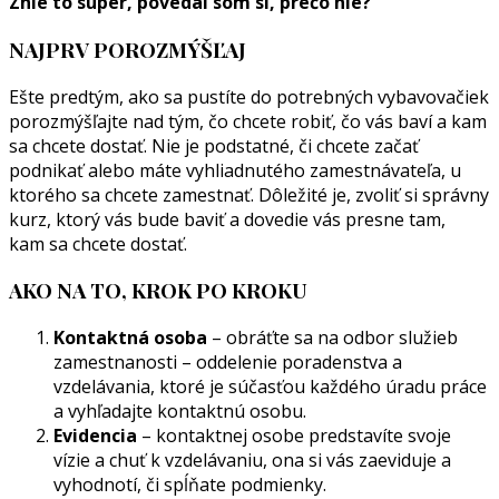
Znie to super, povedal som si, prečo nie?
NAJPRV POROZMÝŠĽAJ
Ešte predtým, ako sa pustíte do potrebných vybavovačiek
porozmýšľajte nad tým, čo chcete robiť, čo vás baví a kam
sa chcete dostať. Nie je podstatné, či chcete začať
podnikať alebo máte vyhliadnutého zamestnávateľa, u
ktorého sa chcete zamestnať. Dôležité je, zvoliť si správny
kurz, ktorý vás bude baviť a dovedie vás presne tam,
kam sa chcete dostať.
AKO NA TO, KROK PO KROKU
Kontaktná osoba
– obráťte sa na odbor služieb
zamestnanosti – oddelenie poradenstva a
vzdelávania, ktoré je súčasťou každého úradu práce
a vyhľadajte kontaktnú osobu.
Evidencia
– kontaktnej osobe predstavíte svoje
vízie a chuť k vzdelávaniu, ona si vás zaeviduje a
vyhodnotí, či spĺňate podmienky.