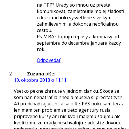
na TPP? Urady so mnou uz prestali
komunikovat, zamietnutie mojej ziadosti
o kurz mi bolo vysvetlene s velkym
zahmlievanim, a dokonca neoficialnou
cestou.
Ps. V BA stopuju repasy a kompasy od
septembra do decembra,januara kazdy
rok.
Odpovedať
Zuzana
píše:
10. októbra 2018 o 11:11
Vsetko pekne zhrnute v jednom clanku. Skoda ze
som nan nenatrafila hned a musela si precitat tych
40 predchadzajucich. Ja sa o Re-PAS pokusam teraz
len mam ten problem ze tieto agentury rusia
pripravene kurzy ani nie kvoli malemu zaujmu ale
kvoli tomu ze urady neschvaluju ziadosti z dovodu
nedostatku penaznych pristriedkov, o com nakoniec