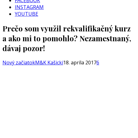
FACEBOOK
INSTAGRAM
YOUTUBE
Prečo som využil rekvalifikačný kurz
a ako mi to pomohlo? Nezamestnaný,
dávaj pozor!
Nový začiatok
M&K Kašickí
18. apríla 2017
6