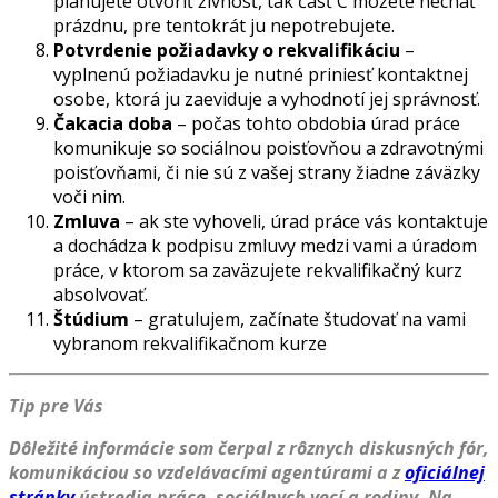
plánujete otvoriť živnosť, tak časť C môžete nechať
prázdnu, pre tentokrát ju nepotrebujete.
Potvrdenie požiadavky o rekvalifikáciu
–
vyplnenú požiadavku je nutné priniesť kontaktnej
osobe, ktorá ju zaeviduje a vyhodnotí jej správnosť.
Čakacia doba
– počas tohto obdobia úrad práce
komunikuje so sociálnou poisťovňou a zdravotnými
poisťovňami, či nie sú z vašej strany žiadne záväzky
voči nim.
Zmluva
– ak ste vyhoveli, úrad práce vás kontaktuje
a dochádza k podpisu zmluvy medzi vami a úradom
práce, v ktorom sa zaväzujete rekvalifikačný kurz
absolvovať.
Štúdium
– gratulujem, začínate študovať na vami
vybranom rekvalifikačnom kurze
Tip pre Vás
Dôležité informácie som čerpal z rôznych diskusných fór,
komunikáciou so vzdelávacími agentúrami a z
oficiálnej
stránky
ústredia práce, sociálnych vecí a rodiny. Na