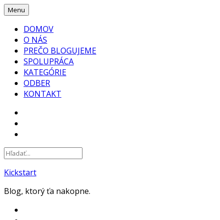
Skip
Menu
to
DOMOV
content
O NÁS
PREČO BLOGUJEME
SPOLUPRÁCA
KATEGÓRIE
ODBER
KONTAKT
FACEBOOK
INSTAGRAM
YOUTUBE
Kickstart
Blog, ktorý ťa nakopne.
FACEBOOK