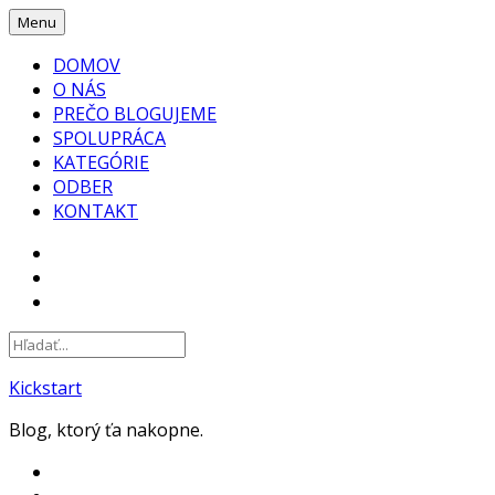
Skip
Menu
to
DOMOV
content
O NÁS
PREČO BLOGUJEME
SPOLUPRÁCA
KATEGÓRIE
ODBER
KONTAKT
FACEBOOK
INSTAGRAM
YOUTUBE
Kickstart
Blog, ktorý ťa nakopne.
FACEBOOK