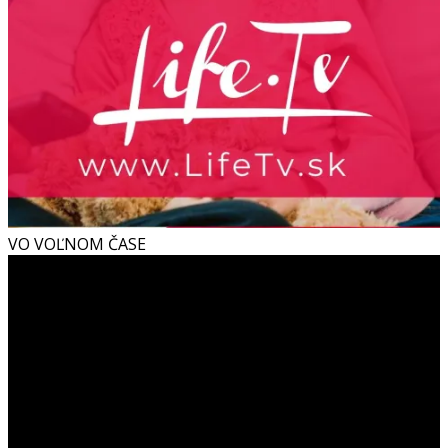
VO VOĽNOM ČASE
Video
prehrávač