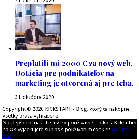
31. októbra 2020
Preplatili mi 2000 € za nový web.
Dotácia pre podnikateľov na
marketing je otvorená aj pre teba.
31. októbra 2020
Copyright © 2020 KICKSTART - Blog, ktorý ťa nakopne.
Všetky práva vyhradené.
Boston
Na zlepšenie našich služieb používame cookies. Kliknutím
Theme
na OK vyjadrujete súhlas s používaním cookies.
OK
Čítať
by
viac