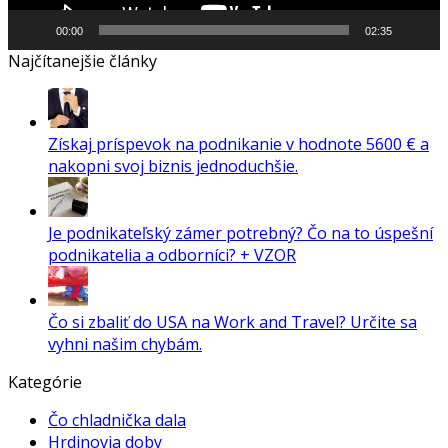
00:00
02:35
Najčítanejšie články
Získaj príspevok na podnikanie v hodnote 5600 € a
nakopni svoj biznis jednoduchšie.
Je podnikateľský zámer potrebný? Čo na to úspešní
podnikatelia a odborníci? + VZOR
Čo si zbaliť do USA na Work and Travel? Určite sa
vyhni našim chybám.
Kategórie
Čo chladnička dala
Hrdinovia doby