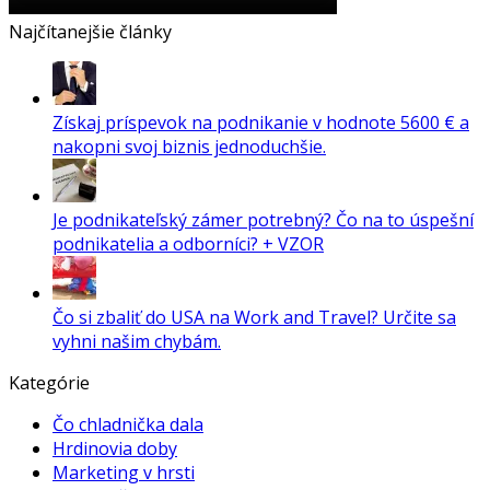
Najčítanejšie články
Získaj príspevok na podnikanie v hodnote 5600 € a
nakopni svoj biznis jednoduchšie.
Je podnikateľský zámer potrebný? Čo na to úspešní
podnikatelia a odborníci? + VZOR
Čo si zbaliť do USA na Work and Travel? Určite sa
vyhni našim chybám.
Kategórie
Čo chladnička dala
Hrdinovia doby
Marketing v hrsti