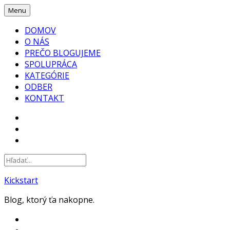
Skip
Menu
to
DOMOV
content
O NÁS
PREČO BLOGUJEME
SPOLUPRÁCA
KATEGÓRIE
ODBER
KONTAKT
FACEBOOK
INSTAGRAM
YOUTUBE
Kickstart
Blog, ktorý ťa nakopne.
FACEBOOK