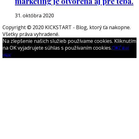
marketing je otvorená aj pre teba.
31. októbra 2020
Copyright © 2020 KICKSTART - Blog, ktorý ťa nakopne.
Všetky práva vyhradené.
Boston
Na zlepšenie našich služieb používame cookies. Kliknutím
Theme
na OK vyjadrujete súhlas s používaním cookies.
OK
Čítať
by
viac
FameThemes