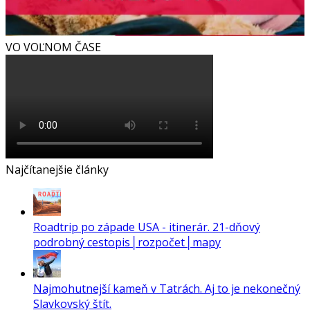
VO VOĽNOM ČASE
Najčítanejšie články
Roadtrip po západe USA - itinerár. 21-dňový
podrobný cestopis│rozpočet│mapy
Najmohutnejší kameň v Tatrách. Aj to je nekonečný
Slavkovský štít.