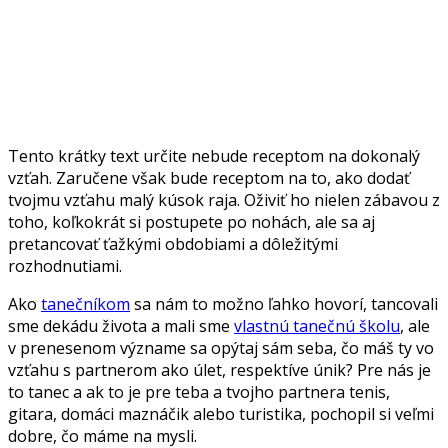
Tento krátky text určite nebude receptom na dokonalý
vzťah. Zaručene však bude receptom na to, ako dodať
tvojmu vzťahu malý kúsok raja. Oživiť ho nielen zábavou z
toho, koľkokrát si postupete po nohách, ale sa aj
pretancovať ťažkými obdobiami a dôležitými
rozhodnutiami.
Ako
tanečníkom
sa nám to možno ľahko hovorí, tancovali
sme dekádu života a mali sme
vlastnú tanečnú školu
, ale
v prenesenom význame sa opýtaj sám seba, čo máš ty vo
vzťahu s partnerom ako úlet, respektíve únik? Pre nás je
to tanec a ak to je pre teba a tvojho partnera tenis,
gitara, domáci maznáčik alebo turistika, pochopil si veľmi
dobre, čo máme na mysli.