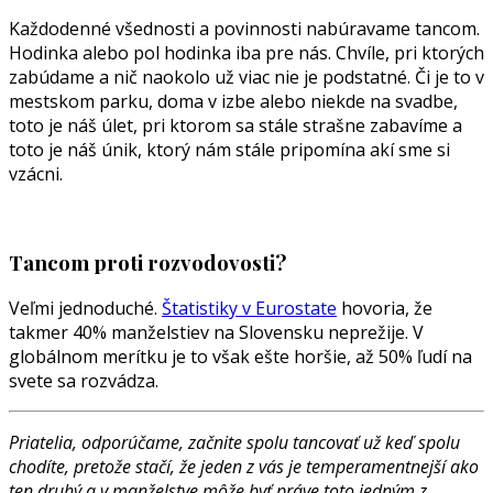
Každodenné všednosti a povinnosti nabúravame tancom.
Hodinka alebo pol hodinka iba pre nás. Chvíle, pri ktorých
zabúdame a nič naokolo už viac nie je podstatné. Či je to v
mestskom parku, doma v izbe alebo niekde na svadbe,
toto je náš úlet, pri ktorom sa stále strašne zabavíme a
toto je náš únik, ktorý nám stále pripomína akí sme si
vzácni.
Tancom proti rozvodovosti?
Veľmi jednoduché.
Štatistiky v Eurostate
hovoria, že
takmer 40% manželstiev na Slovensku neprežije. V
globálnom merítku je to však ešte horšie, až 50% ľudí na
svete sa rozvádza.
Priatelia, odporúčame, začnite spolu tancovať už keď spolu
chodíte, pretože stačí, že jeden z vás je temperamentnejší ako
ten druhý a v manželstve môže byť práve toto jedným z