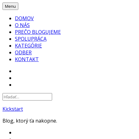
Skip
Menu
to
DOMOV
content
O NÁS
PREČO BLOGUJEME
SPOLUPRÁCA
KATEGÓRIE
ODBER
KONTAKT
FACEBOOK
INSTAGRAM
YOUTUBE
Kickstart
Blog, ktorý ťa nakopne.
FACEBOOK