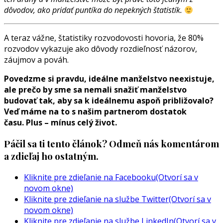
dôvodov, ako pridať puntíka do nepekných štatistík.
A teraz vážne, štatistiky rozvodovosti hovoria, že 80%
rozvodov vykazuje ako dôvody rozdieľnosť názorov,
záujmov a pováh.
Povedzme si pravdu, ideálne manželstvo neexistuje,
ale prečo by sme sa nemali snažiť manželstvo
budovať tak, aby sa k ideálnemu aspoň približovalo?
Veď máme na to s našim partnerom dostatok
času. Plus – mínus celý život.
Páčil sa ti tento článok? Odmeň nás komentárom
a zdieľaj ho ostatným.
Kliknite pre zdieľanie na Facebooku(Otvorí sa v
novom okne)
Kliknite pre zdieľanie na službe Twitter(Otvorí sa v
novom okne)
Kliknite pre zdieľanie na službe LinkedIn(Otvorí sa v