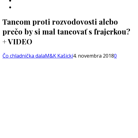
INSTAGRAM
YOUTUBE
Tancom proti rozvodovosti alebo
prečo by si mal tancovať s frajerkou?
+ VIDEO
Čo chladnička dala
M&K Kašickí
4. novembra 2018
0