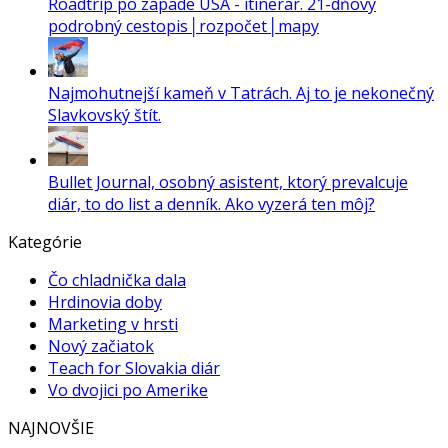
Roadtrip po západe USA - itinerár. 21-dňový
podrobný cestopis│rozpočet│mapy
Najmohutnejší kameň v Tatrách. Aj to je nekonečný
Slavkovský štít.
Bullet Journal, osobný asistent, ktorý prevalcuje
diár, to do list a denník. Ako vyzerá ten môj?
Kategórie
Čo chladnička dala
Hrdinovia doby
Marketing v hrsti
Nový začiatok
Teach for Slovakia diár
Vo dvojici po Amerike
NAJNOVŠIE