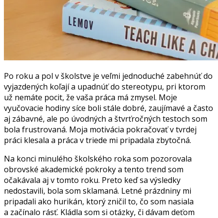
Po roku a pol v školstve je veľmi jednoduché zabehnúť do
vyjazdených koľají a upadnúť do stereotypu, pri ktorom
už nemáte pocit, že vaša práca má zmysel. Moje
vyučovacie hodiny síce boli stále dobré, zaujímavé a často
aj zábavné, ale po úvodných a štvrťročných testoch som
bola frustrovaná. Moja motivácia pokračovať v tvrdej
práci klesala a práca v triede mi pripadala zbytočná.
Na konci minulého školského roka som pozorovala
obrovské akademické pokroky a tento trend som
očakávala aj v tomto roku. Preto keď sa výsledky
nedostavili, bola som sklamaná. Letné prázdniny mi
pripadali ako hurikán, ktorý zničil to, čo som nasiala
a začínalo rásť. Kládla som si otázky, či dávam deťom