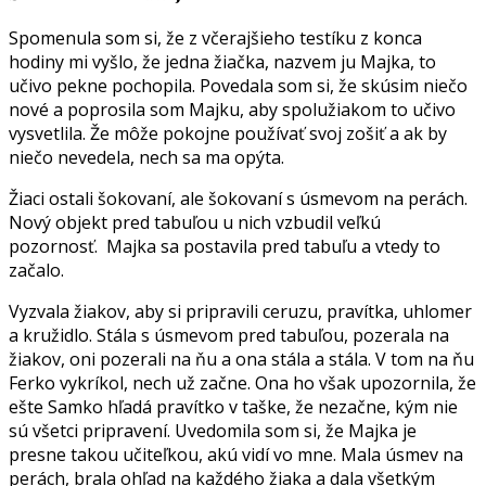
Spomenula som si, že z včerajšieho testíku z konca
hodiny mi vyšlo, že jedna žiačka, nazvem ju Majka, to
učivo pekne pochopila. Povedala som si, že skúsim niečo
nové a poprosila som Majku, aby spolužiakom to učivo
vysvetlila. Že môže pokojne používať svoj zošiť a ak by
niečo nevedela, nech sa ma opýta.
Žiaci ostali šokovaní, ale šokovaní s úsmevom na perách.
Nový objekt pred tabuľou u nich vzbudil veľkú
pozornosť. Majka sa postavila pred tabuľu a vtedy to
začalo.
Vyzvala žiakov, aby si pripravili ceruzu, pravítka, uhlomer
a kružidlo. Stála s úsmevom pred tabuľou, pozerala na
žiakov, oni pozerali na ňu a ona stála a stála. V tom na ňu
Ferko vykríkol, nech už začne. Ona ho však upozornila, že
ešte Samko hľadá pravítko v taške, že nezačne, kým nie
sú všetci pripravení. Uvedomila som si, že Majka je
presne takou učiteľkou, akú vidí vo mne. Mala úsmev na
perách, brala ohľad na každého žiaka a dala všetkým