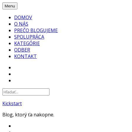
Skip
Menu
to
DOMOV
content
O NÁS
PREČO BLOGUJEME
SPOLUPRÁCA
KATEGÓRIE
ODBER
KONTAKT
FACEBOOK
INSTAGRAM
YOUTUBE
Kickstart
Blog, ktorý ťa nakopne.
FACEBOOK