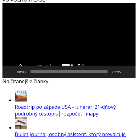
Video
prehrávač
00:00
02:35
Najčítanejšie články
Roadtrip po západe USA - itinerár. 21-dňový
podrobný cestopis│rozpočet│mapy
Bullet Journal, osobný asistent, ktorý prevalcuje