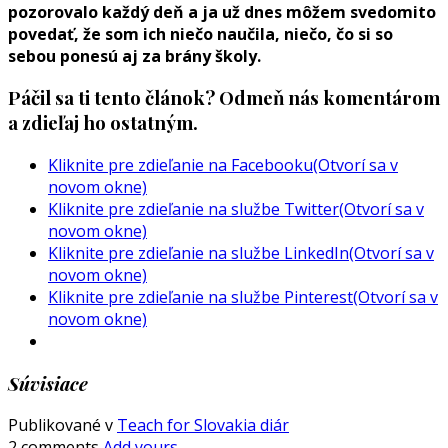
pozorovalo každý deň a ja už dnes môžem svedomito
povedať, že som ich niečo naučila, niečo, čo si so
sebou ponesú aj za brány školy.
Páčil sa ti tento článok? Odmeň nás komentárom
a zdieľaj ho ostatným.
Kliknite pre zdieľanie na Facebooku(Otvorí sa v
novom okne)
Kliknite pre zdieľanie na službe Twitter(Otvorí sa v
novom okne)
Kliknite pre zdieľanie na službe LinkedIn(Otvorí sa v
novom okne)
Kliknite pre zdieľanie na službe Pinterest(Otvorí sa v
novom okne)
Súvisiace
Publikované v
Teach for Slovakia diár
2 comments
Add yours