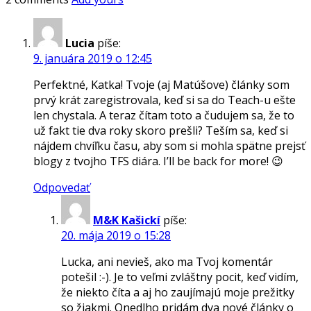
Lucia
píše:
9. januára 2019 o 12:45
Perfektné, Katka! Tvoje (aj Matúšove) články som
prvý krát zaregistrovala, keď si sa do Teach-u ešte
len chystala. A teraz čítam toto a čudujem sa, že to
už fakt tie dva roky skoro prešli? Teším sa, keď si
nájdem chvíľku času, aby som si mohla spätne prejsť
blogy z tvojho TFS diára. I’ll be back for more! 😉
Odpovedať
M&K Kašickí
píše:
20. mája 2019 o 15:28
Lucka, ani nevieš, ako ma Tvoj komentár
potešil :-). Je to veľmi zvláštny pocit, keď vidím,
že niekto číta a aj ho zaujímajú moje prežitky
so žiakmi. Onedlho pridám dva nové články o