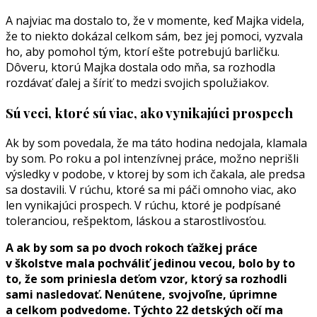
A najviac ma dostalo to, že v momente, keď Majka videla,
že to niekto dokázal celkom sám, bez jej pomoci, vyzvala
ho, aby pomohol tým, ktorí ešte potrebujú barličku.
Dôveru, ktorú Majka dostala odo mňa, sa rozhodla
rozdávať ďalej a šíriť to medzi svojich spolužiakov.
Sú veci, ktoré sú viac, ako vynikajúci prospech
Ak by som povedala, že ma táto hodina nedojala, klamala
by som. Po roku a pol intenzívnej práce, možno neprišli
výsledky v podobe, v ktorej by som ich čakala, ale predsa
sa dostavili. V rúchu, ktoré sa mi páči omnoho viac, ako
len vynikajúci prospech. V rúchu, ktoré je podpísané
toleranciou, rešpektom, láskou a starostlivosťou.
A ak by som sa po dvoch rokoch ťažkej práce
v školstve mala pochváliť jedinou vecou, bolo by to
to, že som priniesla deťom vzor, ktorý sa rozhodli
sami nasledovať. Nenútene, svojvoľne, úprimne
a celkom podvedome. Týchto 22 detských očí ma