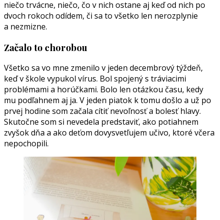
niečo trvácne, niečo, čo v nich ostane aj keď od nich po
dvoch rokoch odídem, či sa to všetko len nerozplynie
a nezmizne.
Začalo to chorobou
Všetko sa vo mne zmenilo v jeden decembrový týždeň,
keď v škole vypukol vírus. Bol spojený s tráviacimi
problémami a horúčkami. Bolo len otázkou času, kedy
mu podľahnem aj ja. V jeden piatok k tomu došlo a už po
prvej hodine som začala cítiť nevoľnosť a bolesť hlavy.
Skutočne som si nevedela predstaviť, ako potiahnem
zvyšok dňa a ako deťom dovysvetľujem učivo, ktoré včera
nepochopili.