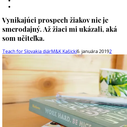
INSTAGRAM
YOUTUBE
Vynikajúci prospech žiakov nie je
smerodajný. Až žiaci mi ukázali, aká
som učiteľka.
Teach for Slovakia diár
M&K Kašickí
6. januára 2019
2