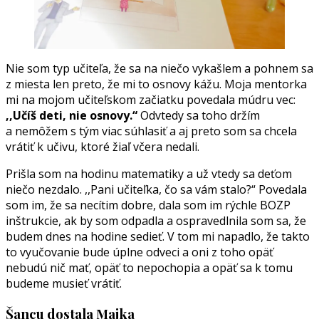
Nie som typ učiteľa, že sa na niečo vykašlem a pohnem sa
z miesta len preto, že mi to osnovy kážu. Moja mentorka
mi na mojom učiteľskom začiatku povedala múdru vec:
,,Učíš deti, nie osnovy.“
Odvtedy sa toho držím
a nemôžem s tým viac súhlasiť a aj preto som sa chcela
vrátiť k učivu, ktoré žiaľ včera nedali.
Prišla som na hodinu matematiky a už vtedy sa deťom
niečo nezdalo. ,,Pani učiteľka, čo sa vám stalo?“ Povedala
som im, že sa necítim dobre, dala som im rýchle BOZP
inštrukcie, ak by som odpadla a ospravedlnila som sa, že
budem dnes na hodine sedieť. V tom mi napadlo, že takto
to vyučovanie bude úplne odveci a oni z toho opäť
nebudú nič mať, opäť to nepochopia a opäť sa k tomu
budeme musieť vrátiť.
Šancu dostala Majka