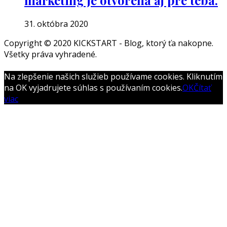
marketing je otvorená aj pre teba.
31. októbra 2020
Copyright © 2020 KICKSTART - Blog, ktorý ťa nakopne.
Všetky práva vyhradené.
Boston
Theme
Na zlepšenie našich služieb používame cookies. Kliknutím
by
na OK vyjadrujete súhlas s používaním cookies.
OK
Čítať
FameThemes
viac