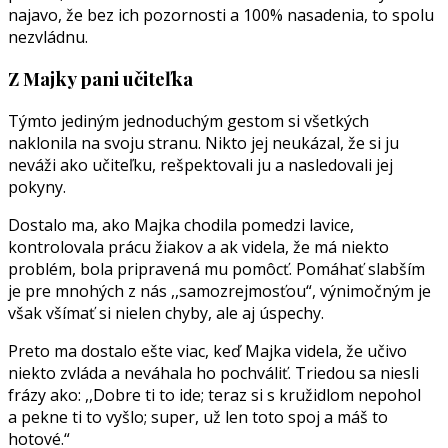
najavo, že bez ich pozornosti a 100% nasadenia, to spolu
nezvládnu.
Z Majky pani učiteľka
Týmto jediným jednoduchým gestom si všetkých
naklonila na svoju stranu. Nikto jej neukázal, že si ju
neváži ako učiteľku, rešpektovali ju a nasledovali jej
pokyny.
Dostalo ma, ako Majka chodila pomedzi lavice,
kontrolovala prácu žiakov a ak videla, že má niekto
problém, bola pripravená mu pomôcť. Pomáhať slabším
je pre mnohých z nás ,,samozrejmosťou“, výnimočným je
však všímať si nielen chyby, ale aj úspechy.
Preto ma dostalo ešte viac, keď Majka videla, že učivo
niekto zvláda a neváhala ho pochváliť. Triedou sa niesli
frázy ako: ,,Dobre ti to ide; teraz si s kružidlom nepohol
a pekne ti to vyšlo; super, už len toto spoj a máš to
hotové.“