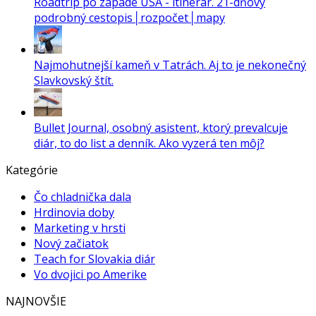
Roadtrip po západe USA - itinerár. 21-dňový
podrobný cestopis│rozpočet│mapy
Najmohutnejší kameň v Tatrách. Aj to je nekonečný
Slavkovský štít.
Bullet Journal, osobný asistent, ktorý prevalcuje
diár, to do list a denník. Ako vyzerá ten môj?
Kategórie
Čo chladnička dala
Hrdinovia doby
Marketing v hrsti
Nový začiatok
Teach for Slovakia diár
Vo dvojici po Amerike
NAJNOVŠIE